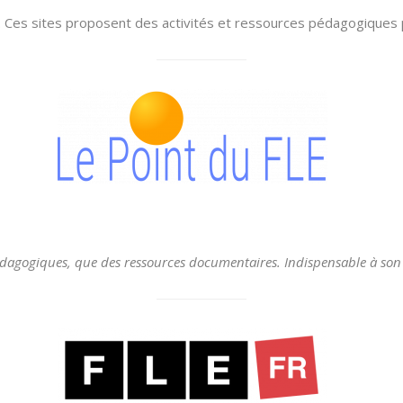
e). Ces sites proposent des activités et ressources pédagogiques
s pédagogiques, que des ressources documentaires. Indispensable à so